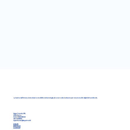
La fucina dell'innovazione dove la creatività e le tecnologie più avanzate si uniscono per creare realtà digitali straordinarie.
Hyper Foundry SRL
00172, Roma
P.IVA: IT16440611008
SDI: 9SUB64Q
hyperfoundry@legalmail.it
LinkedIn
Instagram
Facebook