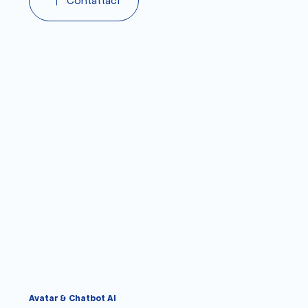
Contattaci
Avatar & Chatbot AI