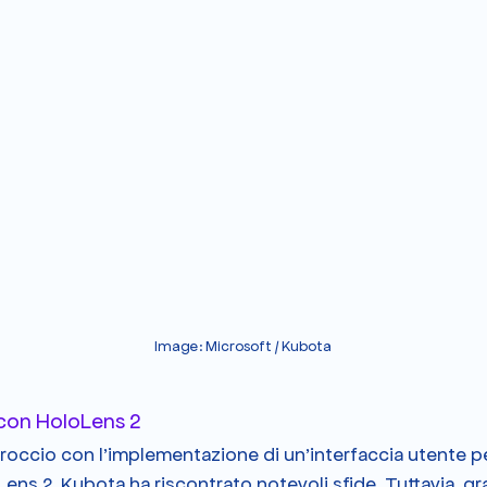
Image: Microsoft / Kubota
 con HoloLens 2
occio con l'implementazione di un'interfaccia utente per 
ns 2, Kubota ha riscontrato notevoli sfide. Tuttavia, graz