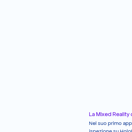
La Mixed Reality
Nel suo primo appr
ispezione su HoloLe