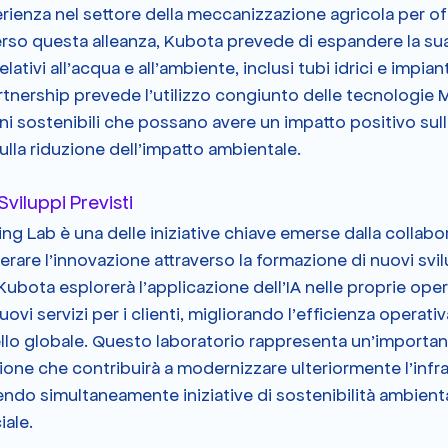
erienza nel settore della meccanizzazione agricola per off
erso questa alleanza, Kubota prevede di espandere la sua 
elativi all'acqua e all'ambiente, inclusi tubi idrici e impian
rtnership prevede l'utilizzo congiunto delle tecnologie 
ni sostenibili che possano avere un impatto positivo sull
sulla riduzione dell'impatto ambientale.
Sviluppi Previsti
ing Lab è una delle iniziative chiave emerse dalla collabo
lerare l'innovazione attraverso la formazione di nuovi svil
 Kubota esplorerà l'applicazione dell'IA nelle proprie oper
ovi servizi per i clienti, migliorando l'efficienza operativa
ivello globale. Questo laboratorio rappresenta un'importan
ione che contribuirà a modernizzare ulteriormente l'infras
do simultaneamente iniziative di sostenibilità ambienta
ale​.