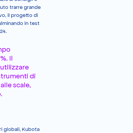
tuto trarre grande 
, il progetto di 
lminando in test 
24.
mpo 
. Il 
utilizzare 
trumenti di 
lle scale, 
.
 globali, Kubota 