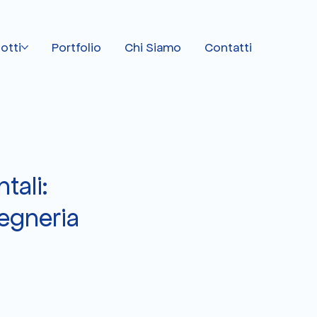
otti
Portfolio
Chi Siamo
Contatti
tali:
gegneria